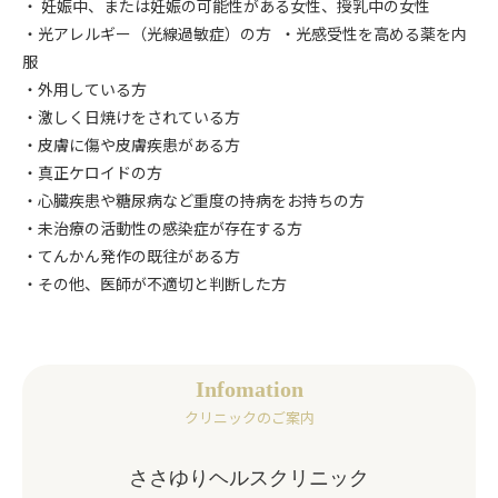
・ 妊娠中、または妊娠の可能性がある女性、授乳中の女性
・光アレルギー（光線過敏症）の方 ・光感受性を高める薬を内
服
・外用している方
・激しく日焼けをされている方
・皮膚に傷や皮膚疾患がある方
・真正ケロイドの方
・心臓疾患や糖尿病など重度の持病をお持ちの方
・未治療の活動性の感染症が存在する方
・てんかん発作の既往がある方
・その他、医師が不適切と判断した方
Infomation
クリニックのご案内
ささゆりヘルスクリニック