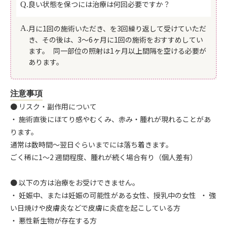
良い状態を保つには治療は何回必要ですか？
Q.
月に1回の施術いただき、を3回繰り返して受けていただ
A.
き、その後は、3～6ヶ月に1回の施術をおすすめしてい
ます。 同一部位の照射は1ヶ月以上間隔を空ける必要が
あります。
注意事項
● リスク・副作用について
・ 施術直後にほてり感やむくみ、赤み・腫れが現れることがあ
ります。
通常は数時間～翌日ぐらいまでには落ち着きます。
ごく稀に1～2 週間程度、腫れが続く場合有り（個人差有）
● 以下の方は治療をお受けできません。
・ 妊娠中、または妊娠の可能性がある女性、授乳中の女性 ・ 強
い日焼けや皮膚炎などで皮膚に炎症を起こしている方
・ 悪性新生物が存在する方