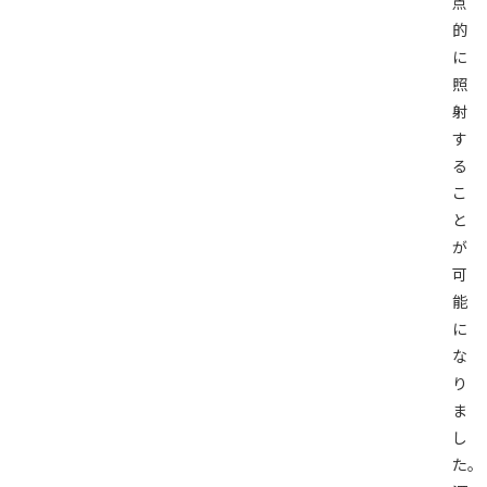
点
的
に
照
射
す
る
こ
と
が
可
能
に
な
り
ま
し
た