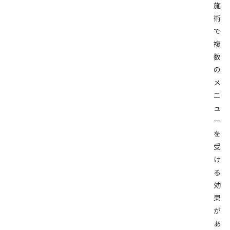
施
術
で
複
数
の
メ
ニ
ュ
ー
を
受
け
る
効
果
が
あ