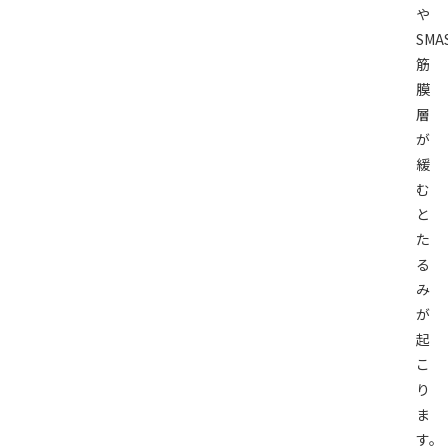
や
SMA
筋
膜
層
が
緩
む
と
た
る
み
が
起
こ
り
ま
す