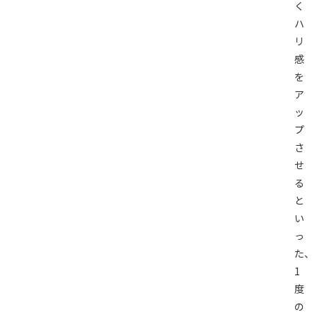
く
ハ
リ
感
を
ア
ッ
プ
さ
せ
る
と
い
っ
た、
1
度
の