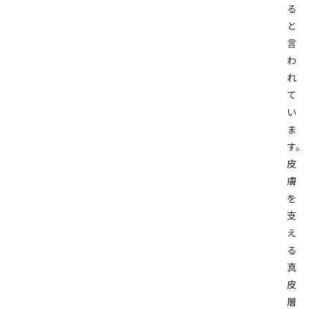
る
と
言
わ
れ
て
い
ま
す。
皮
膚
を
支
え
る
真
皮
層