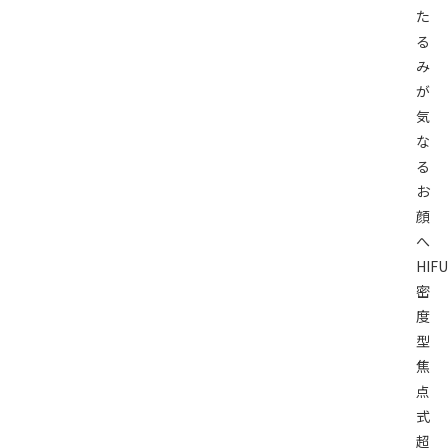
た
る
み
が
気
な
る
お
顔
へ
HIF
密
度
型
焦
点
式
超