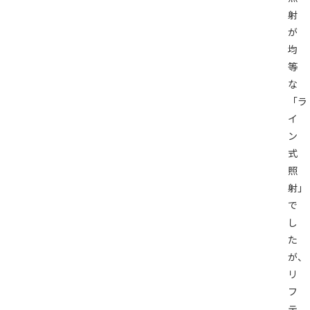
射
が
均
等
な
「ラ
イ
ン
式
照
射」
で
し
た
が、
リ
フ
テ