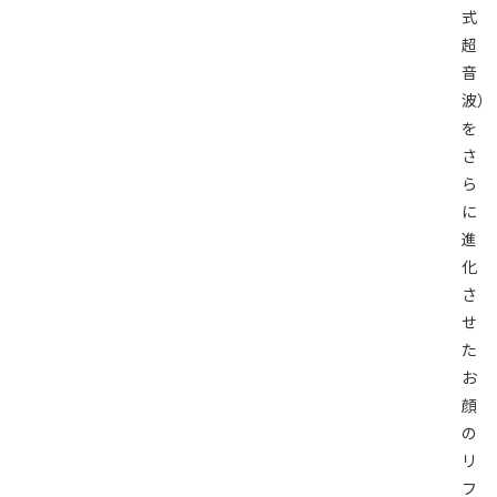
式
超
音
波）
を
さ
ら
に
進
化
さ
せ
た
お
顔
の
リ
フ