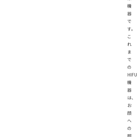
機
器
で
す
こ
れ
ま
で
の
HIFU
機
器
は、
お
顔
へ
の
照