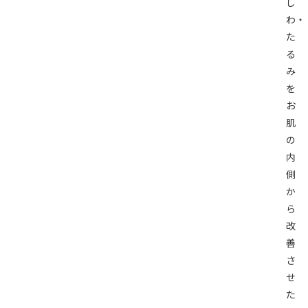
し
わ・
た
る
み
を
お
肌
の
内
側
か
ら
改
善
さ
せ
た