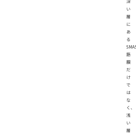
深
い
層
に
あ
る
SMA
筋
膜
だ
け
で
は
な
く、
浅
い
層