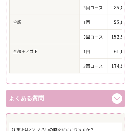
3回コース
85,80
全顔
1回
55,00
3回コース
152,90
全顔＋アゴ下
1回
61,60
3回コース
174,90
よくある質問
施術はどれぐらいの時間がかかりますか？
Q.