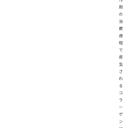
用
の
治
癒
過
程
で
産
生
さ
れ
る
コ
ラ
ー
ゲ
ン