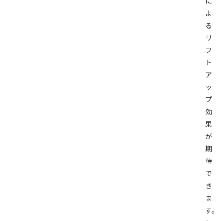
に
よ
る
リ
フ
ト
ア
ッ
プ
効
果
が
期
待
で
き
ま
す