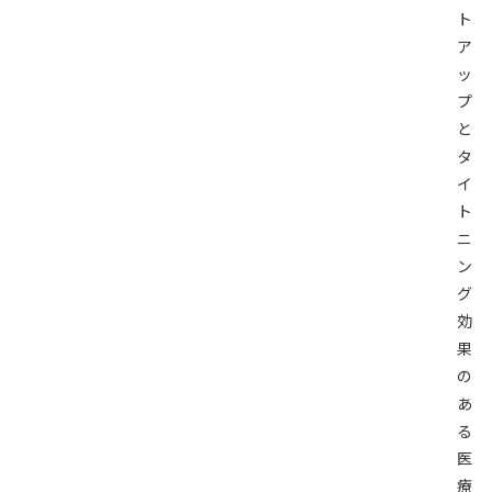
ト
ア
ッ
プ
と
タ
イ
ト
ニ
ン
グ
効
果
の
あ
る
医
療