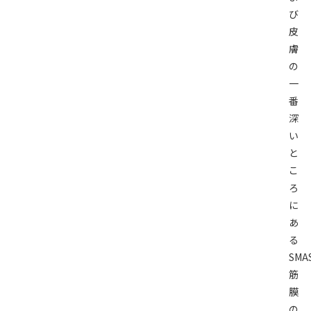
び
皮
膚
の
一
番
深
い
と
こ
ろ
に
あ
る
SMA
筋
膜
の