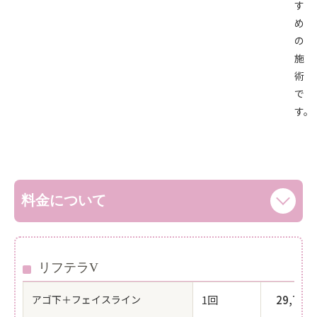
す
め
の
施
術
で
す。
料金について
リフテラV
アゴ下＋フェイスライン
1回
29,70