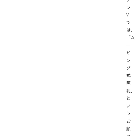
ラ
V
で
は、
「ム
ー
ビ
ン
グ
式
照
射」
と
い
う
お
顔
の