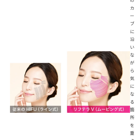
カ
ー
ブ
に
沿
い
な
が
ら
気
に
な
る
箇
所
を
重