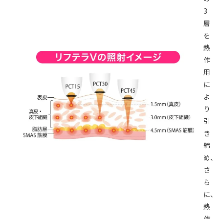
3
層
を
熱
作
用
に
よ
り
引
き
締
め、
さ
ら
に、
熱
作