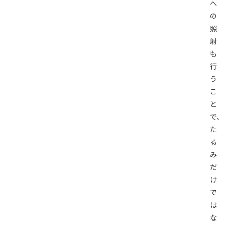
へ
の
照
射
も
行
う
こ
と
で、
た
る
み
だ
け
で
は
な