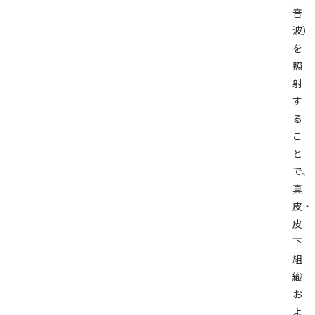
音
波）
を
照
射
す
る
こ
と
で、
真
皮・
皮
下
組
織
お
よ