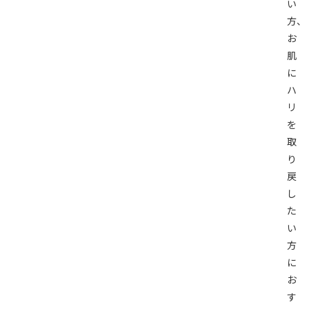
い
方、
お
肌
に
ハ
リ
を
取
り
戻
し
た
い
方
に
お
す